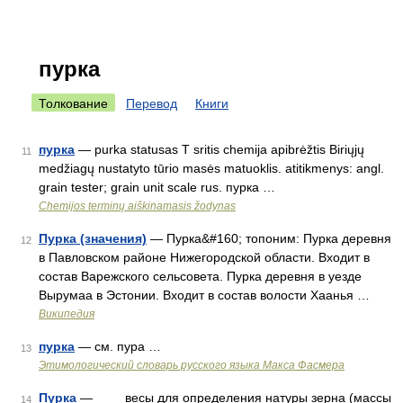
пурка
Толкование
Перевод
Книги
пурка
— purka statusas T sritis chemija apibrėžtis Biriųjų
11
medžiagų nustatyto tūrio masės matuoklis. atitikmenys: angl.
grain tester; grain unit scale rus. пурка …
Chemijos terminų aiškinamasis žodynas
Пурка (значения)
— Пурка&#160; топоним: Пурка деревня
12
в Павловском районе Нижегородской области. Входит в
состав Варежского сельсовета. Пурка деревня в уезде
Вырумаа в Эстонии. Входит в состав волости Хаанья …
Википедия
пурка
— см. пура …
13
Этимологический словарь русского языка Макса Фасмера
Пурка
— весы для определения натуры зерна (массы
14