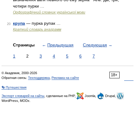
чотири пурки …
Орфографічний словник української мови
крупа
— пурка рупак …
20
Краткий словарь анаграмм
Страницы
←
Предыдущая
Следующая
→
1
2
3
4
5
6
7
© Академик, 2000-2026
18+
Обратная связь:
Техподдержка
,
Реклама на сайте
👣 Путешествия
Экспорт словарей на сайты
, сделанные на PHP,
Joomla,
Drupal,
WordPress, MODx.