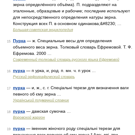
зерна определённого объёма). П. подразделяют на
эталонные, образцовые и рабочие; последние используют
для непосредственного определения натуры зерна.
Конструкция всех П. в основном одинакова;&#8230; …
Большая советская энциклопедия
Пурка
— ж. Специальные весы для определения
15
объемного веса зерна. Толковый словарь Ефремовой. Т. Ф.
Ефремова. 2000 …
Современный толковый словарь русского языка Ефремовой
пурка
— п урка, и, род. п. мн. ч. п урок …
16
Русский орфографический словарь
пурка
— и, ж., с. г. Спеціальні терези для визначення ваги
17
певного об єму зерна …
Український тлумачний словник
пурка
— дамская сумочка …
18
Воровской жаргон
пурка
— іменник жіночого роду спеціальні терези для
19
визначення ваги певного об єму зерна * Але: дві, три,